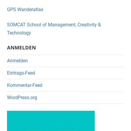
e
er
GPS Wanderatlas
b
o
SOMCAT School of Management, Creativity &
o
Technology
k
ANMELDEN
Anmelden
Eintrags-Feed
Kommentar-Feed
WordPress.org