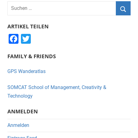
Suchen
nach:
Suche
ARTIKEL TEILEN
F
T
a
wi
FAMILY & FRIENDS
c
tt
e
er
GPS Wanderatlas
b
o
SOMCAT School of Management, Creativity &
o
Technology
k
ANMELDEN
Anmelden