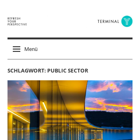
Zum
Inhalt
springen
Terminal
The
Digital
Y
Menü
Business
Magazine
SCHLAGWORT:
PUBLIC SECTOR