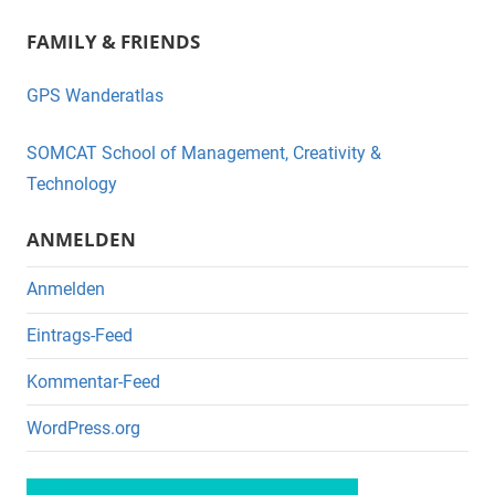
a
wi
FAMILY & FRIENDS
c
tt
e
er
GPS Wanderatlas
b
o
SOMCAT School of Management, Creativity &
o
Technology
k
ANMELDEN
Anmelden
Eintrags-Feed
Kommentar-Feed
WordPress.org