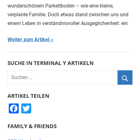
wunderschönem Parkettboden – wie eine kleine,
verplante Familie. Doch etwas stand zwischen uns und
einem Leben in verständnisvoller Ausgeglichenheit: ein
Weiter zum Artikel
SUCHE IN TERMINAL Y ARTIKELN
Suchen
nach:
Suche
ARTIKEL TEILEN
F
T
a
wi
FAMILY & FRIENDS
c
tt
e
er