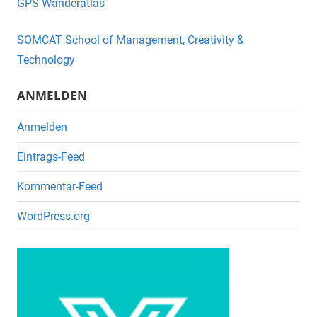
GPS Wanderatlas
b
o
SOMCAT School of Management, Creativity &
o
Technology
k
ANMELDEN
Anmelden
Eintrags-Feed
Kommentar-Feed
WordPress.org