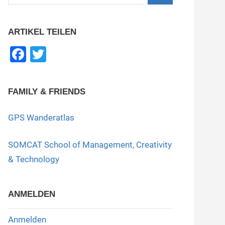
nach:
Suchen
ARTIKEL TEILEN
F
T
a
wi
c
tt
FAMILY & FRIENDS
e
er
b
GPS Wanderatlas
o
SOMCAT School of Management, Creativity
o
& Technology
k
ANMELDEN
Anmelden