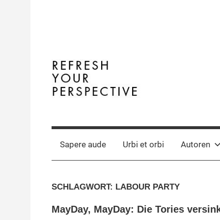
Zum
Inhalt
springen
The
Terminal
Digital
Business
Sapere aude
Urbi et orbi
Autoren
Y
Magazine
SCHLAGWORT:
LABOUR PARTY
MayDay, MayDay: Die Tories versin