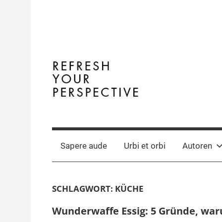
Zum
Inhalt
springen
Terminal
The
Digital
Y
Business
Sapere aude
Urbi et orbi
Autoren
Magazine
SCHLAGWORT:
KÜCHE
Wunderwaffe Essig: 5 Gründe, waru