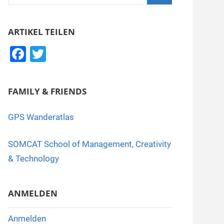
nach:
Suchen
ARTIKEL TEILEN
F
T
a
wi
c
tt
FAMILY & FRIENDS
e
er
b
GPS Wanderatlas
o
SOMCAT School of Management, Creativity
o
& Technology
k
ANMELDEN
Anmelden