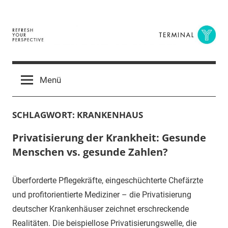
Zum
Inhalt
springen
Terminal
The
Digital
Y
Menü
Business
Magazine
SCHLAGWORT:
KRANKENHAUS
Privatisierung der Krankheit: Gesunde
Menschen vs. gesunde Zahlen?
Überforderte Pflegekräfte, eingeschüchterte Chefärzte
und profitorientierte Mediziner – die Privatisierung
deutscher Krankenhäuser zeichnet erschreckende
Realitäten. Die beispiellose Privatisierungswelle, die