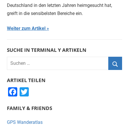
Deutschland in den letzten Jahren heimgesucht hat,
greift in die sensibelsten Bereiche ein.
Weiter zum Artikel
SUCHE IN TERMINAL Y ARTIKELN
Suchen
nach:
Suche
ARTIKEL TEILEN
F
T
a
wi
FAMILY & FRIENDS
c
tt
e
er
GPS Wanderatlas
b