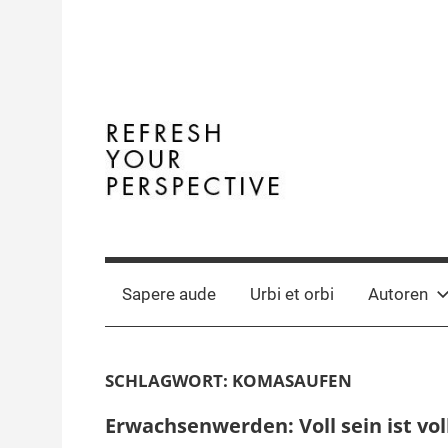
Zum
Inhalt
springen
Terminal
The
Digital
Y
Business
Sapere aude
Urbi et orbi
Autoren
Magazine
SCHLAGWORT:
KOMASAUFEN
Erwachsenwerden: Voll sein ist voll