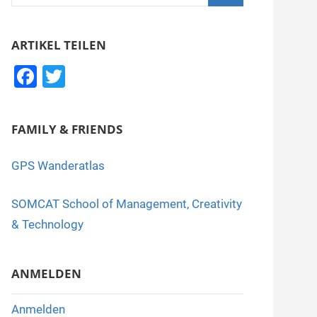
nach:
Suchen
ARTIKEL TEILEN
F
T
a
wi
c
tt
FAMILY & FRIENDS
e
er
b
GPS Wanderatlas
o
SOMCAT School of Management, Creativity
o
& Technology
k
ANMELDEN
Anmelden