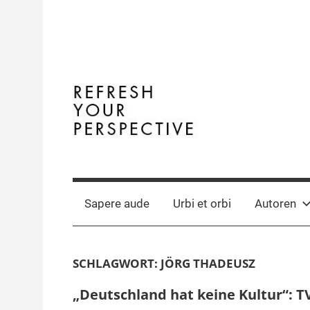
Zum
Inhalt
springen
Terminal
The
Digital
Y
Business
Sapere aude
Urbi et orbi
Autoren
Magazine
SCHLAGWORT:
JÖRG THADEUSZ
„Deutschland hat keine Kultur“: T