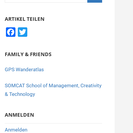
nach:
Suchen
ARTIKEL TEILEN
F
T
a
wi
c
tt
FAMILY & FRIENDS
e
er
b
GPS Wanderatlas
o
SOMCAT School of Management, Creativity
o
& Technology
k
ANMELDEN
Anmelden