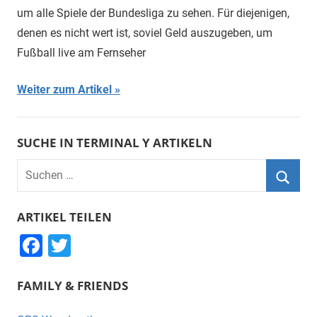
um alle Spiele der Bundesliga zu sehen. Für diejenigen,
denen es nicht wert ist, soviel Geld auszugeben, um
Fußball live am Fernseher
Weiter zum Artikel
SUCHE IN TERMINAL Y ARTIKELN
Suchen
nach:
Suche
ARTIKEL TEILEN
F
T
a
wi
FAMILY & FRIENDS
c
tt
e
er