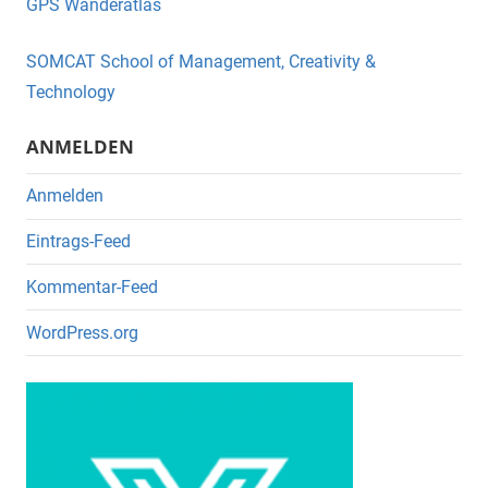
GPS Wanderatlas
b
o
SOMCAT School of Management, Creativity &
o
Technology
k
ANMELDEN
Anmelden
Eintrags-Feed
Kommentar-Feed
WordPress.org