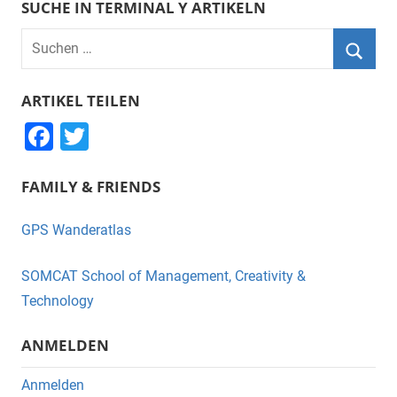
SUCHE IN TERMINAL Y ARTIKELN
Suchen
nach:
Suche
ARTIKEL TEILEN
F
T
a
wi
FAMILY & FRIENDS
c
tt
e
er
GPS Wanderatlas
b
o
SOMCAT School of Management, Creativity &
o
Technology
k
ANMELDEN
Anmelden