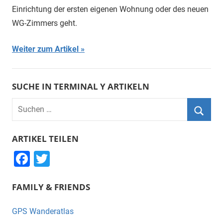
Einrichtung der ersten eigenen Wohnung oder des neuen
WG-Zimmers geht.
Weiter zum Artikel
SUCHE IN TERMINAL Y ARTIKELN
Suchen
nach:
Suche
ARTIKEL TEILEN
F
T
a
wi
FAMILY & FRIENDS
c
tt
e
er
GPS Wanderatlas
b