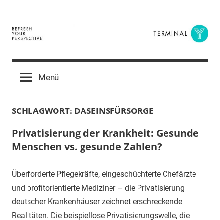
Zum
Inhalt
springen
Terminal
The
Digital
Y
Menü
Business
Magazine
SCHLAGWORT:
DASEINSFÜRSORGE
Privatisierung der Krankheit: Gesunde
Menschen vs. gesunde Zahlen?
Überforderte Pflegekräfte, eingeschüchterte Chefärzte
und profitorientierte Mediziner – die Privatisierung
deutscher Krankenhäuser zeichnet erschreckende
Realitäten. Die beispiellose Privatisierungswelle, die