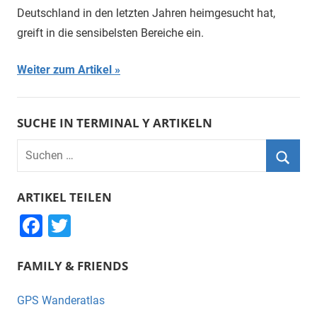
Deutschland in den letzten Jahren heimgesucht hat,
greift in die sensibelsten Bereiche ein.
Weiter zum Artikel
SUCHE IN TERMINAL Y ARTIKELN
Suchen
nach:
Suche
ARTIKEL TEILEN
F
T
a
wi
FAMILY & FRIENDS
c
tt
e
er
GPS Wanderatlas
b