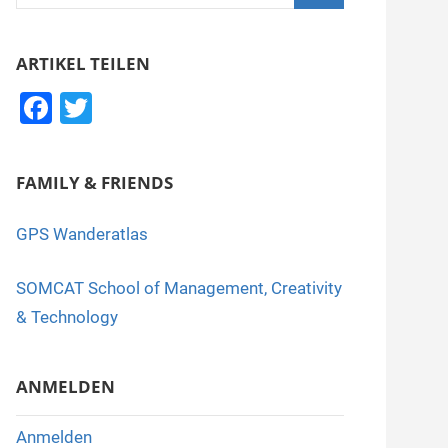
nach:
Suchen
ARTIKEL TEILEN
F
T
a
wi
c
tt
FAMILY & FRIENDS
e
er
b
GPS Wanderatlas
o
SOMCAT School of Management, Creativity
o
& Technology
k
ANMELDEN
Anmelden