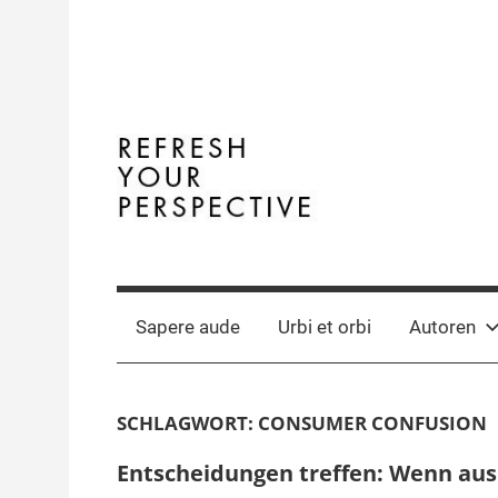
Zum
Inhalt
springen
Terminal
The
Digital
Y
Business
Sapere aude
Urbi et orbi
Autoren
Magazine
SCHLAGWORT:
CONSUMER CONFUSION
Entscheidungen treffen: Wenn aus