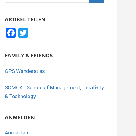
nach:
Suchen
ARTIKEL TEILEN
F
T
a
wi
c
tt
FAMILY & FRIENDS
e
er
b
GPS Wanderatlas
o
SOMCAT School of Management, Creativity
o
& Technology
k
ANMELDEN
Anmelden