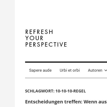
Zum
Inhalt
springen
Terminal
The
Digital
Y
Business
Sapere aude
Urbi et orbi
Autoren
Magazine
SCHLAGWORT:
10-10-10-REGEL
Entscheidungen treffen: Wenn aus