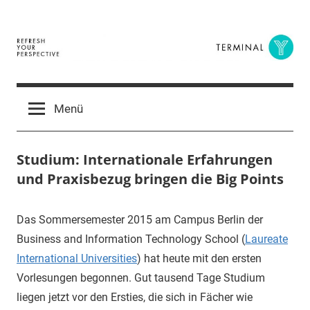
Zum
Inhalt
springen
Terminal
The
Digital
Y
Menü
Business
Magazine
Studium: Internationale Erfahrungen
und Praxisbezug bringen die Big Points
23.
terminal-
Urbi
Das Sommersemester 2015 am Campus Berlin der
März
y
et
Business and Information Technology School (
Laureate
2015
orbi
International Universities
) hat heute mit den ersten
Vorlesungen begonnen. Gut tausend Tage Studium
liegen jetzt vor den Ersties, die sich in Fächer wie