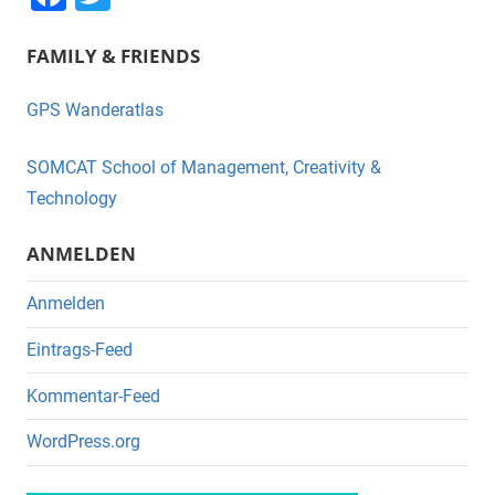
a
wi
FAMILY & FRIENDS
c
tt
e
er
GPS Wanderatlas
b
o
SOMCAT School of Management, Creativity &
o
Technology
k
ANMELDEN
Anmelden
Eintrags-Feed
Kommentar-Feed
WordPress.org