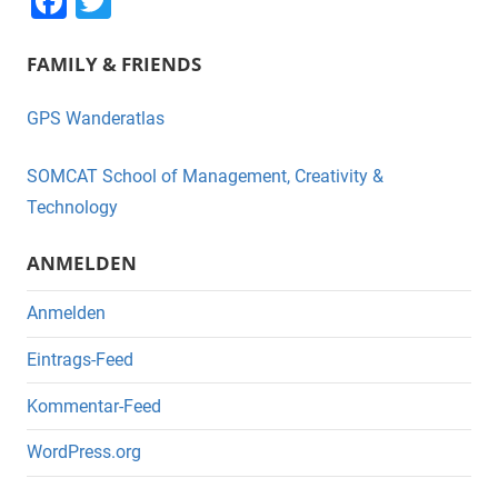
F
T
a
wi
FAMILY & FRIENDS
c
tt
e
er
GPS Wanderatlas
b
o
SOMCAT School of Management, Creativity &
o
Technology
k
ANMELDEN
Anmelden
Eintrags-Feed
Kommentar-Feed
WordPress.org