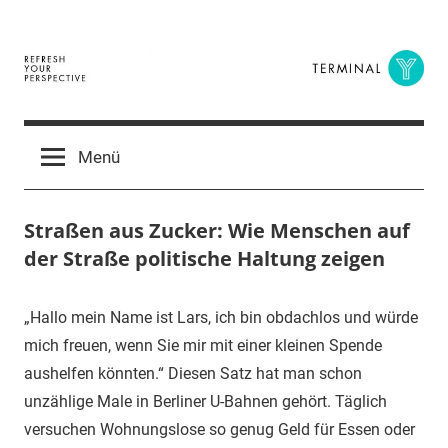
Zum
Inhalt
springen
Terminal
The
Digital
Y
Menü
Business
Magazine
Straßen aus Zucker: Wie Menschen auf
der Straße politische Haltung zeigen
20.
terminal-
Urbi
„Hallo mein Name ist Lars, ich bin obdachlos und würde
Oktober
y
et
mich freuen, wenn Sie mir mit einer kleinen Spende
2014
orbi
aushelfen könnten.“ Diesen Satz hat man schon
unzählige Male in Berliner U-Bahnen gehört. Täglich
versuchen Wohnungslose so genug Geld für Essen oder