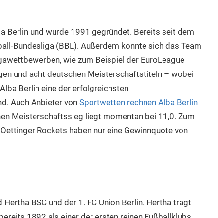
lba Berlin und wurde 1991 gegründet. Bereits seit dem
ball-Bundesliga (BBL). Außerdem konnte sich das Team
igawettbewerben, wie zum Beispiel der EuroLeague
gen und acht deutschen Meisterschaftstiteln – wobei
Alba Berlin eine der erfolgreichsten
d. Auch Anbieter von
Sportwetten rechnen Alba Berlin
inen Meisterschaftssieg liegt momentan bei 11,0. Zum
e Oettinger Rockets haben nur eine Gewinnquote von
d Hertha BSC und der 1. FC Union Berlin. Hertha trägt
reits 1892 als einer der ersten reinen Fußballklubs