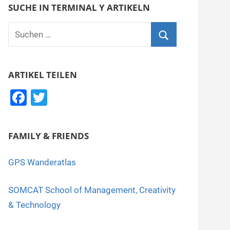
SUCHE IN TERMINAL Y ARTIKELN
Suchen
nach:
Suchen
ARTIKEL TEILEN
F
T
a
wi
c
tt
FAMILY & FRIENDS
e
er
b
GPS Wanderatlas
o
SOMCAT School of Management, Creativity
o
& Technology
k