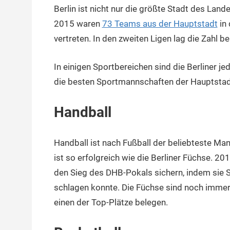
Berlin ist nicht nur die größte Stadt des Lan
14.
terminal-
Urbi
Februar
y
et
2015 waren
73 Teams aus der Hauptstadt
in 
2018
orbi
vertreten. In den zweiten Ligen lag die Zahl 
In einigen Sportbereichen sind die Berliner jed
die besten Sportmannschaften der Hauptstad
Handball
Handball ist nach Fußball der beliebteste Ma
ist so erfolgreich wie die Berliner Füchse. 2
den Sieg des DHB-Pokals sichern, indem sie S
schlagen konnte. Die Füchse sind noch immer 
einen der Top-Plätze belegen.