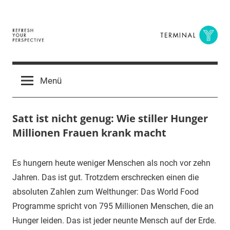
Zum
Inhalt
springen
Terminal
The
Digital
Y
Menü
Business
Magazine
Satt ist nicht genug: Wie stiller Hunger
Millionen Frauen krank macht
16.
terminal-
Urbi
Es hungern heute weniger Menschen als noch vor zehn
Oktober
y
et
Jahren. Das ist gut. Trotzdem erschrecken einen die
2015
orbi
absoluten Zahlen zum Welthunger: Das World Food
Programme spricht von 795 Millionen Menschen, die an
Hunger leiden. Das ist jeder neunte Mensch auf der Erde.