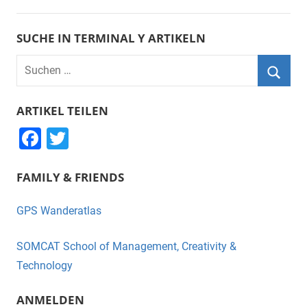
SUCHE IN TERMINAL Y ARTIKELN
Suchen
nach:
Suche
ARTIKEL TEILEN
F
T
a
wi
FAMILY & FRIENDS
c
tt
e
er
GPS Wanderatlas
b
o
SOMCAT School of Management, Creativity &
o
Technology
k
ANMELDEN