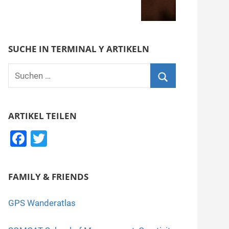
SUCHE IN TERMINAL Y ARTIKELN
Suchen
nach:
Suchen
ARTIKEL TEILEN
F
T
a
wi
c
tt
FAMILY & FRIENDS
e
er
b
GPS Wanderatlas
o