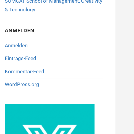
SOMCAT School of Management, Creativity
o
& Technology
k
ANMELDEN
Anmelden
Eintrags-Feed
Kommentar-Feed
WordPress.org