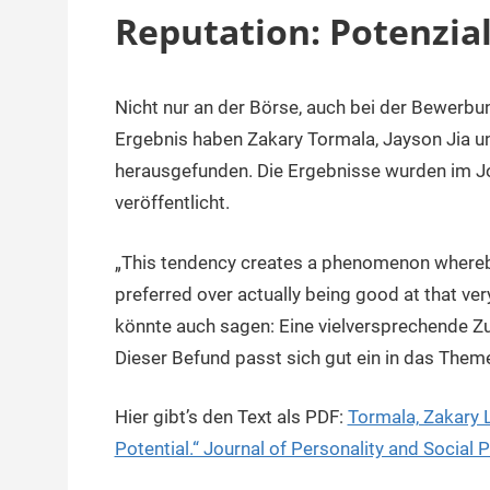
Reputation: Potenzial
Nicht nur an der Börse, auch bei der Bewerbun
28.
terminal-
Sapere
Juni
y
aude
Ergebnis haben Zakary Tormala, Jayson Jia u
2019
herausgefunden. Die Ergebnisse wurden im Jo
veröffentlicht.
„This tendency creates a phenomenon whereby
preferred over actually being good at that ve
könnte auch sagen: Eine vielversprechende Zuk
Dieser Befund passt sich gut ein in das The
Hier gibt’s den Text als PDF:
Tormala, Zakary L
Potential.“ Journal of Personality and Socia