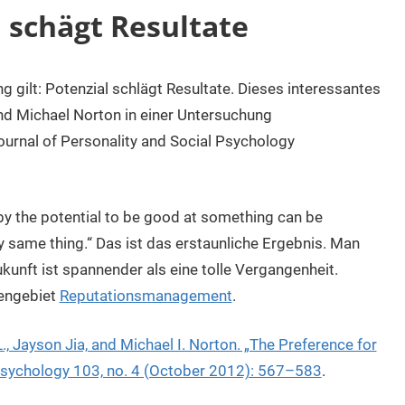
 schägt Resultate
g gilt: Potenzial schlägt Resultate. Dieses interessantes
nd Michael Norton in einer Untersuchung
urnal of Personality and Social Psychology
 the potential to be good at something can be
ry same thing.“ Das ist das erstaunliche Ergebnis. Man
unft ist spannender als eine tolle Vergangenheit.
mengebiet
Reputationsmanagement
.
., Jayson Jia, and Michael I. Norton. „The Preference for
l Psychology 103, no. 4 (October 2012): 567–583
.