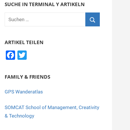
SUCHE IN TERMINAL Y ARTIKELN
Suchen
nach:
Suchen
ARTIKEL TEILEN
F
T
a
wi
c
tt
FAMILY & FRIENDS
e
er
b
GPS Wanderatlas
o
SOMCAT School of Management, Creativity
o
& Technology
k