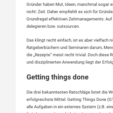
Gründer haben Mut, Ideen, manchmal sogar ein
17.
terminal-
Urbi
Oktober
y
et
nicht: Zeit. Daher empfiehlt es sich für Grün
2016
orbi
Grundregel effektiven Zeitmanagements: Auf d
delegieren bzw. outsourcen.
Das klingt recht einfach, ist es aber vielfach 
Ratgeberbüchern und Seminaren darum, Mensc
die „Rezepte“ meist recht trivial. Doch diese 
und disziplinierten Anwendung liegt der Erfolg
Getting things done
Die drei bekanntesten Ratschläge listet die
erfolgreichste Mittel: Getting Things Done (G
alle Aufgaben in ein externes System (z.B. ei