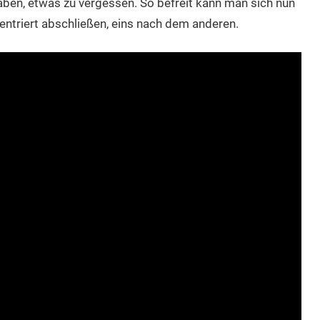
aben, etwas zu vergessen. So befreit kann man sich nun
ntriert abschließen, eins nach dem anderen.