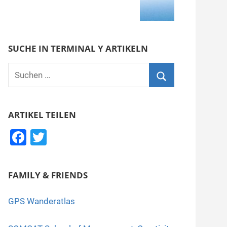
SUCHE IN TERMINAL Y ARTIKELN
Suchen
nach:
Suchen
ARTIKEL TEILEN
F
T
a
wi
c
tt
FAMILY & FRIENDS
e
er
b
GPS Wanderatlas
o