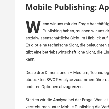
Mobile Publishing: A
W
enn wir uns mit der Frage beschäft
16.
terminal-
Sapere
August
y
aude
Publishing haben, müssen wir uns dr
2019
sozialwissenschaftliche Sicht im Hinblick auf
Es gibt eine technische Sicht, die beleuchten
gibt eine betriebswirtschaftliche Sicht, die E
kann.
Diese drei Dimensionen – Medium, Technologie
abstrakten SWOT-Analyse zusammenführen, um
anderen Optionen abzugrenzen.
Starten wir die Analyse bei der Frage: Was i
versteht man unter Mobile Publishing die Ver