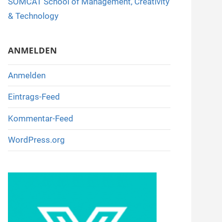
SOMCAT School of Management, Creativity
o
& Technology
k
ANMELDEN
Anmelden
Eintrags-Feed
Kommentar-Feed
WordPress.org