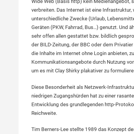
Wide Web (Basis http) kein Medienangebot, 
verbreiten. Das Internet ist eine Infrastruktur
unterschiedliche Zwecke (Urlaub, Lebensmitt
Geräten (PKW, Fahrrad, Bus…) genutzt. Und äh
sehr offen allen gestattet bzw. bildlich gespr
der BILD-Zeitung, der BBC oder dem Privatier
die Inhalte im Internet ohne Login anbieten,
Kommunikationsangebote durch Nutzung von 
um es mit Clay Shirky plakativer zu formulie
Diese Besonderheit als Netzwerk-Infrastrukt
niedrigen Zugangshürden hat zu einer rasante
Entwicklung des grundlegenden http-Protoko
Reichweite.
Tim Berners-Lee stellte 1989 das Konzept de