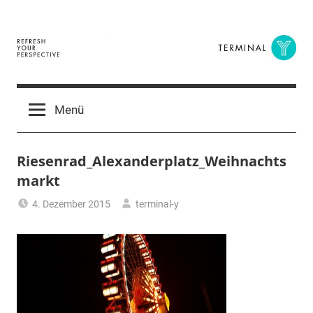
Zum
Inhalt
springen
Terminal
The
Digital
Y
Menü
Business
Magazine
Riesenrad_Alexanderplatz_Weihnachts
markt
4. Dezember 2015
terminal-y