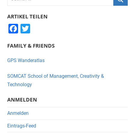
nach:
Suche
ARTIKEL TEILEN
F
T
a
wi
FAMILY & FRIENDS
c
tt
e
er
GPS Wanderatlas
b
o
SOMCAT School of Management, Creativity &
o
Technology
k
ANMELDEN
Anmelden
Eintrags-Feed