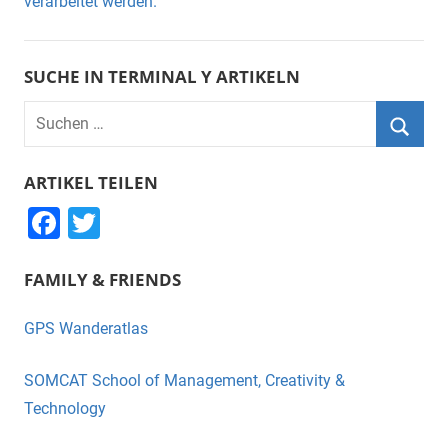
verarbeitet werden.
SUCHE IN TERMINAL Y ARTIKELN
Suchen
nach:
Suche
ARTIKEL TEILEN
F
T
a
wi
FAMILY & FRIENDS
c
tt
e
er
GPS Wanderatlas
b
o
SOMCAT School of Management, Creativity &
o
Technology
k