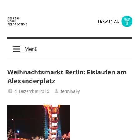
Zum
Inhalt
springen
Terminal
The
Digital
Y
Menü
Business
Magazine
Weihnachtsmarkt Berlin: Eislaufen am
Alexanderplatz
4. Dezember 2015
terminal-y