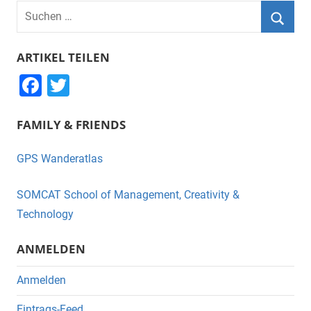
Suchen
nach:
Suche
ARTIKEL TEILEN
F
T
a
wi
FAMILY & FRIENDS
c
tt
e
er
GPS Wanderatlas
b
o
SOMCAT School of Management, Creativity &
o
Technology
k
ANMELDEN
Anmelden
Eintrags-Feed