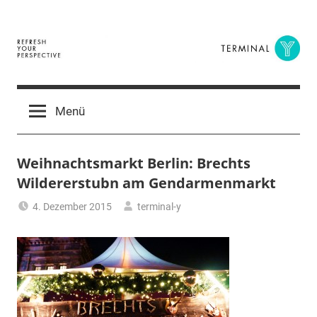
Zum
Inhalt
springen
Terminal
The
Digital
Y
Menü
Business
Magazine
Weihnachtsmarkt Berlin: Brechts
Wildererstubn am Gendarmenmarkt
4. Dezember 2015
terminal-y