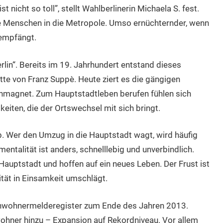
t nicht so toll”, stellt Wahlberlinerin Michaela S. fest.
 Menschen in die Metropole. Umso ernüchternder, wenn
 empfängt.
rlin“. Bereits im 19. Jahrhundert entstand dieses
tte von Franz Suppè. Heute ziert es die gängigen
enmagnet. Zum Hauptstadtleben berufen fühlen sich
keiten, die der Ortswechsel mit sich bringt.
 ab. Wer den Umzug in die Hauptstadt wagt, wird häufig
ntalität ist anders, schnelllebig und unverbindlich.
Hauptstadt und hoffen auf ein neues Leben. Der Frust ist
tät in Einsamkeit umschlägt.
 Einwohnermelderegister zum Ende des Jahren 2013.
hner hinzu – Expansion auf Rekordniveau. Vor allem