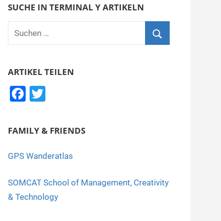
SUCHE IN TERMINAL Y ARTIKELN
Suchen
nach:
Suchen
ARTIKEL TEILEN
F
T
a
wi
c
tt
FAMILY & FRIENDS
e
er
b
GPS Wanderatlas
o
SOMCAT School of Management, Creativity
o
& Technology
k