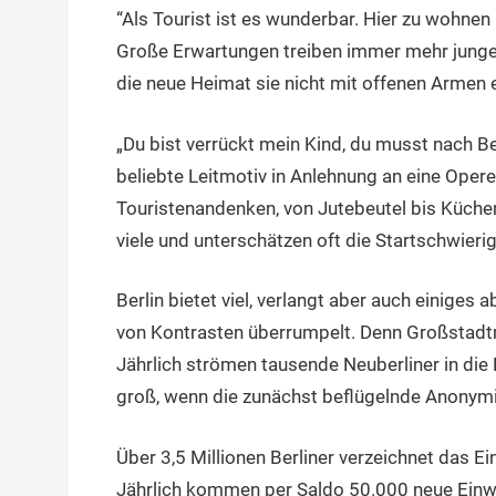
“Als Tourist ist es wunderbar. Hier zu wohnen is
11.
terminal-
Urbi
Dezember
y
et
Große Erwartungen treiben immer mehr junge
2014
orbi
die neue Heimat sie nicht mit offenen Armen
„Du bist verrückt mein Kind, du musst nach Be
beliebte Leitmotiv in Anlehnung an eine Opere
Touristenandenken, von Jutebeutel bis Küch
viele und unterschätzen oft die Startschwierig
Berlin bietet viel, verlangt aber auch einiges
von Kontrasten überrumpelt. Denn Großstadtme
Jährlich strömen tausende Neuberliner in die 
groß, wenn die zunächst beflügelnde Anonymi
Über 3,5 Millionen Berliner verzeichnet das
Jährlich kommen per Saldo 50.000 neue Einwo