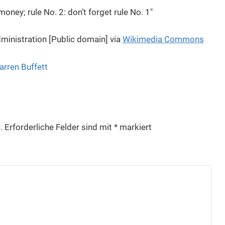
 money; rule No. 2: don’t forget rule No. 1″
ministration [Public domain] via
Wikimedia Commons
rren Buffett
.
Erforderliche Felder sind mit
*
markiert