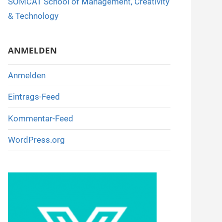
SOMCAT School of Management, Creativity
o
& Technology
k
ANMELDEN
Anmelden
Eintrags-Feed
Kommentar-Feed
WordPress.org