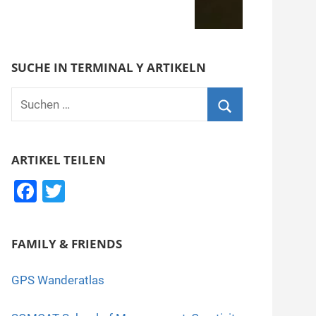
SUCHE IN TERMINAL Y ARTIKELN
Suchen
nach:
Suchen
ARTIKEL TEILEN
F
T
a
wi
c
tt
FAMILY & FRIENDS
e
er
b
GPS Wanderatlas
o