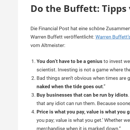
Do the Buffett: Tipp
Die Financial Post hat eine schöne Zusamme
30.
terminal-
Sapere
Juli
y
aude
Warren Buffett veröffentlicht:
Warren Buffett’
2019
vom Altmeister:
You don’t have to be a genius
to invest we
scientist. Investing is not a game where th
Bad things aren’t obvious when times are go
naked when the tide goes out
.”
Buy businesses that can be run by idiots
.
that any idiot can run them. Because sooner 
Price is what you pay, value is what you g
you pay; value is what you get.’ Whether we’
merchandise when it is marked down.“