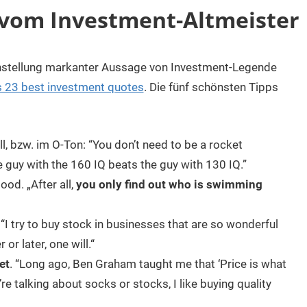
s vom Investment-Altmeister
nstellung markanter Aussage von Investment-Legende
s 23 best investment quotes
. Die fünf schönsten Tipps
ll, bzw. im O-Ton: “You don’t need to be a rocket
e guy with the 160 IQ beats the guy with 130 IQ.”
od. „After all,
you only find out who is swimming
 “I try to buy stock in businesses that are so wonderful
or later, one will.“
et
. “Long ago, Ben Graham taught me that ‘Price is what
re talking about socks or stocks, I like buying quality