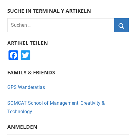
SUCHE IN TERMINAL Y ARTIKELN
Suchen
nach:
Suche
ARTIKEL TEILEN
F
T
a
wi
FAMILY & FRIENDS
c
tt
e
er
GPS Wanderatlas
b
o
SOMCAT School of Management, Creativity &
o
Technology
k
ANMELDEN