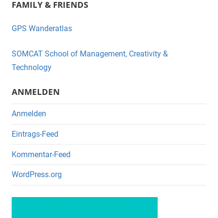
FAMILY & FRIENDS
c
tt
e
er
GPS Wanderatlas
b
o
SOMCAT School of Management, Creativity &
o
Technology
k
ANMELDEN
Anmelden
Eintrags-Feed
Kommentar-Feed
WordPress.org