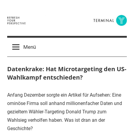
Zum
Inhalt
springen
Terminal
The
Digital
Y
Menü
Business
Magazine
Datenkrake: Hat Microtargeting den US-
Wahlkampf entschieden?
13.
terminal-
Urbi
Anfang Dezember sorgte ein Artikel für Aufsehen: Eine
Dezember
y
et
ominöse Firma soll anhand millionenfacher Daten und
2016
orbi
gezieltem Wähler-Targeting Donald Trump zum
Wahlsieg verholfen haben. Was ist dran an der
Geschichte?