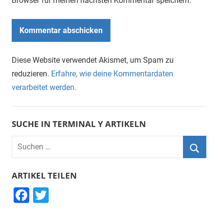
Browser für meinen nächsten Kommentar speichern.
Diese Website verwendet Akismet, um Spam zu
reduzieren.
Erfahre, wie deine Kommentardaten
verarbeitet werden.
SUCHE IN TERMINAL Y ARTIKELN
Suchen
nach:
Suche
ARTIKEL TEILEN
F
T
a
wi