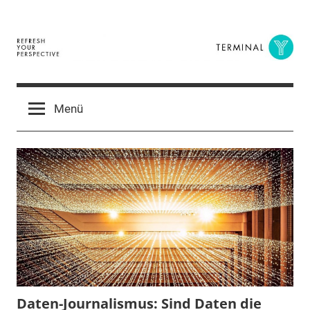
Zum
Inhalt
springen
Terminal
The
Digital
Y
Menü
Business
Magazine
Daten-Journalismus: Sind Daten die