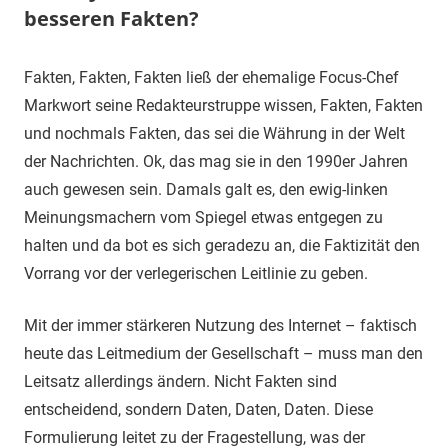
besseren Fakten?
17.
terminal-
Sapere
Fakten, Fakten, Fakten ließ der ehemalige Focus-Chef
Juli
y
aude
Markwort seine Redakteurstruppe wissen, Fakten, Fakten
2019
und nochmals Fakten, das sei die Währung in der Welt
der Nachrichten. Ok, das mag sie in den 1990er Jahren
auch gewesen sein. Damals galt es, den ewig-linken
Meinungsmachern vom Spiegel etwas entgegen zu
halten und da bot es sich geradezu an, die Faktizität den
Vorrang vor der verlegerischen Leitlinie zu geben.
Mit der immer stärkeren Nutzung des Internet – faktisch
heute das Leitmedium der Gesellschaft – muss man den
Leitsatz allerdings ändern. Nicht Fakten sind
entscheidend, sondern Daten, Daten, Daten. Diese
Formulierung leitet zu der Fragestellung, was der