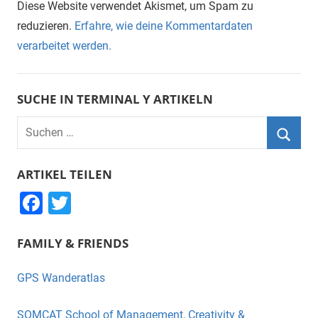
Diese Website verwendet Akismet, um Spam zu
reduzieren.
Erfahre, wie deine Kommentardaten
verarbeitet werden.
SUCHE IN TERMINAL Y ARTIKELN
Suchen
nach:
Suche
ARTIKEL TEILEN
F
T
a
wi
FAMILY & FRIENDS
c
tt
e
er
GPS Wanderatlas
b
o
SOMCAT School of Management, Creativity &