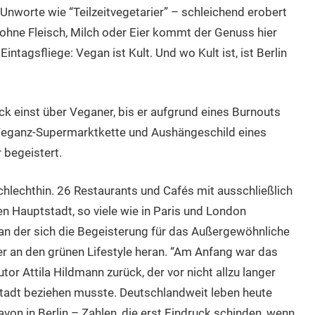
Unworte wie “Teilzeitvegetarier” – schleichend erobert
 ohne Fleisch, Milch oder Eier kommt der Genuss hier
intagsfliege: Vegan ist Kult. Und wo Kult ist, ist Berlin
ck einst über Veganer, bis er aufgrund eines Burnouts
Veganz-Supermarktkette und Aushängeschild eines
 begeistert.
schlechthin. 26 Restaurants und Cafés mit ausschließlich
n Hauptstadt, so viele wie in Paris und London
an der sich die Begeisterung für das Außergewöhnliche
 an den grünen Lifestyle heran. “Am Anfang war das
or Attila Hildmann zurück, der vor nicht allzu langer
Stadt beziehen musste. Deutschlandweit leben heute
n in Berlin – Zahlen, die erst Eindruck schinden, wenn