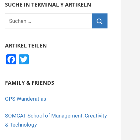
SUCHE IN TERMINAL Y ARTIKELN
Suchen
nach:
Suchen
ARTIKEL TEILEN
F
T
a
wi
c
tt
FAMILY & FRIENDS
e
er
b
GPS Wanderatlas
o
SOMCAT School of Management, Creativity
o
& Technology
k