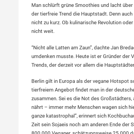
Man schlürft grüne Smoothies und lacht über 
21.
terminal-
Urbi
Oktober
y
et
der tierfreie Trend die Hauptstadt. Denn auch
2014
orbi
nicht zu kurz. Ob kulinarische Revolution oder E
nicht weit.
“Nicht alle Latten am Zaun”, dachte Jan Breda
umdenken musste. Heute ist er Gründer der 
Trends, der derzeit vor allem die Hauptstädter
Berlin gilt in Europa als der vegane Hotspot 
tierfreiem Angebot findet man in der deutsche
zusammen. Sei es die Not des Großstädters, 
nährt – immer mehr Menschen wagen sich hier
ganze katastrophal”, erinnert sich Kochbuchaut
Zeit sein Sojaeis noch am anderen Ende der 
800.000 Veganer, schätzungsweise 25.000 davo