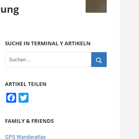
lung
SUCHE IN TERMINAL Y ARTIKELN
Suchen
nach:
Suchen
ARTIKEL TEILEN
F
T
a
wi
c
tt
FAMILY & FRIENDS
e
er
b
GPS Wanderatlas