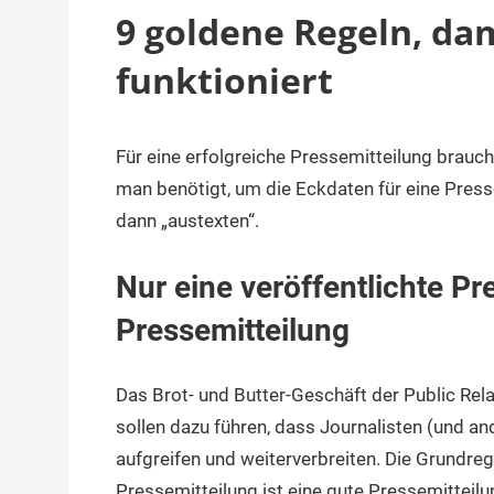
9 goldene Regeln, da
funktioniert
Für eine erfolgreiche Pressemitteilung brauch
5.
terminal-
Sapere
Januar
y
aude
man benötigt, um die Eckdaten für eine Press
2023
dann „austexten“.
Nur eine veröffentlichte Pr
Pressemitteilung
Das Brot- und Butter-Geschäft der Public Rel
sollen dazu führen, dass Journalisten (und a
aufgreifen und weiterverbreiten. Die Grundrege
Pressemitteilung ist eine gute Pressemitteilu