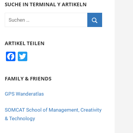
SUCHE IN TERMINAL Y ARTIKELN
Suchen
nach:
Suchen
ARTIKEL TEILEN
F
T
a
wi
c
tt
FAMILY & FRIENDS
e
er
b
GPS Wanderatlas
o
SOMCAT School of Management, Creativity
o
& Technology
k