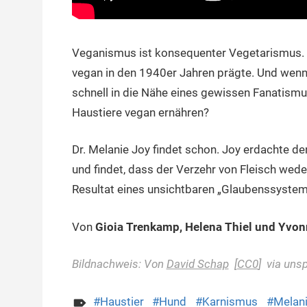
Veganismus ist konsequenter Vegetarismus. D
vegan in den 1940er Jahren prägte. Und wenn
schnell in die Nähe eines gewissen Fanatism
Haustiere vegan ernähren?
Dr. Melanie Joy findet schon. Joy erdachte 
und findet, dass der Verzehr von Fleisch wed
Resultat eines unsichtbaren „Glaubenssystems
Von
Gioia Trenkamp, Helena Thiel und Yvon
Bildnachweis: Von
David Schap
[
CC0
] via uns
Haustier
Hund
Karnismus
Melani