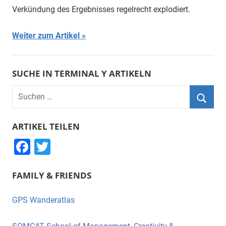
Verkündung des Ergebnisses regelrecht explodiert.
Weiter zum Artikel
SUCHE IN TERMINAL Y ARTIKELN
Suchen
nach:
Suche
ARTIKEL TEILEN
F
T
a
wi
FAMILY & FRIENDS
c
tt
e
er
GPS Wanderatlas
b