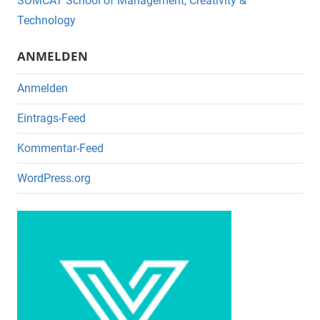
o
SOMCAT School of Management, Creativity &
o
Technology
k
ANMELDEN
Anmelden
Eintrags-Feed
Kommentar-Feed
WordPress.org