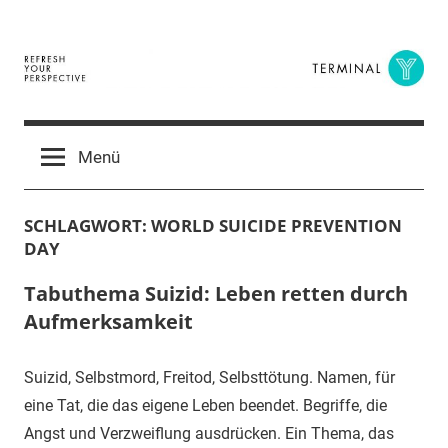
Zum
Inhalt
springen
Terminal
The
Digital
Y
Menü
Business
Magazine
SCHLAGWORT:
WORLD SUICIDE PREVENTION
DAY
Tabuthema Suizid: Leben retten durch
Aufmerksamkeit
Suizid, Selbstmord, Freitod, Selbsttötung. Namen, für
eine Tat, die das eigene Leben beendet. Begriffe, die
Angst und Verzweiflung ausdrücken. Ein Thema, das