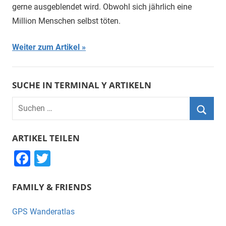
gerne ausgeblendet wird. Obwohl sich jährlich eine
Million Menschen selbst töten.
Weiter zum Artikel
SUCHE IN TERMINAL Y ARTIKELN
Suchen
nach:
Suche
ARTIKEL TEILEN
F
T
a
wi
FAMILY & FRIENDS
c
tt
e
er
GPS Wanderatlas
b