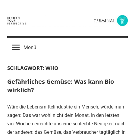
Zum
Inhalt
springen
Terminal
The
Digital
Y
Menü
Business
Magazine
SCHLAGWORT:
WHO
Gefährliches Gemüse: Was kann Bio
wirklich?
Wäre die Lebensmittelindustrie ein Mensch, würde man
sagen: Das war wohl nicht dein Monat. In den letzten
vier Wochen erreichte uns eine schlechte Neuigkeit nach
der anderen: das Gemüse, das Verbraucher tagtäglich in