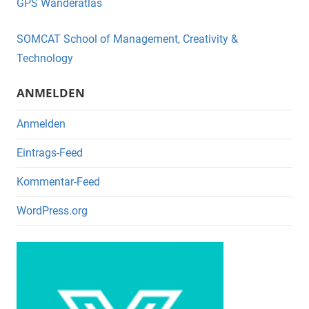
GPS Wanderatlas
b
o
SOMCAT School of Management, Creativity &
o
Technology
k
ANMELDEN
Anmelden
Eintrags-Feed
Kommentar-Feed
WordPress.org