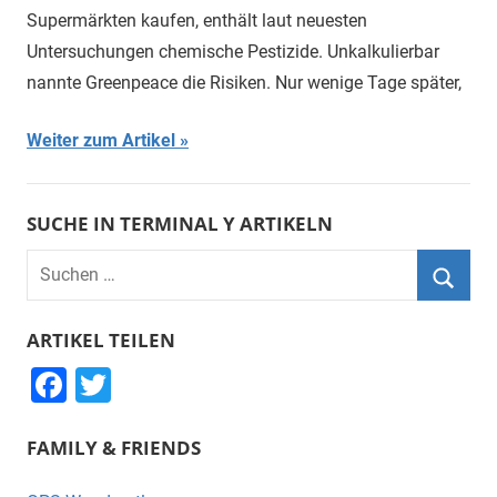
Supermärkten kaufen, enthält laut neuesten
Untersuchungen chemische Pestizide. Unkalkulierbar
nannte Greenpeace die Risiken. Nur wenige Tage später,
Weiter zum Artikel
SUCHE IN TERMINAL Y ARTIKELN
Suchen
nach:
Suche
ARTIKEL TEILEN
F
T
a
wi
FAMILY & FRIENDS
c
tt
e
er