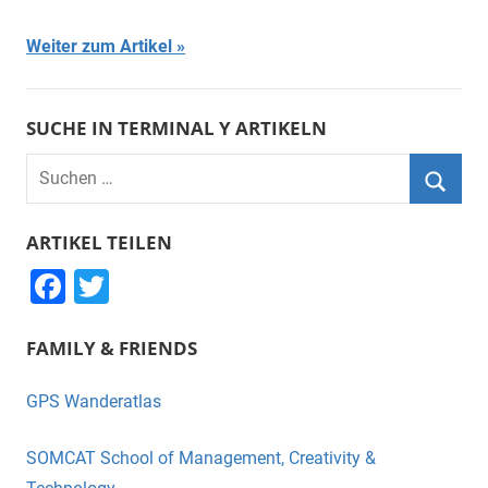
Weiter zum Artikel
SUCHE IN TERMINAL Y ARTIKELN
Suchen
nach:
Suche
ARTIKEL TEILEN
F
T
a
wi
FAMILY & FRIENDS
c
tt
e
er
GPS Wanderatlas
b
o
SOMCAT School of Management, Creativity &