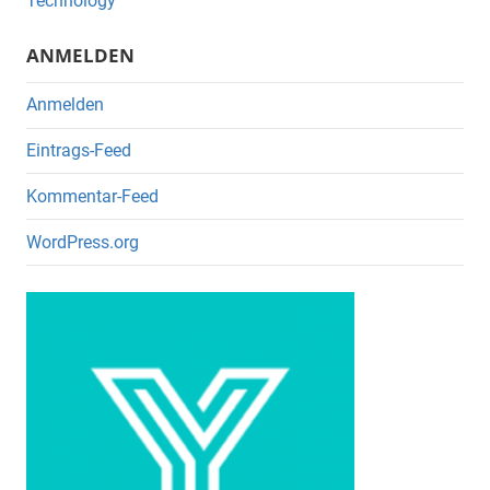
o
Technology
k
ANMELDEN
Anmelden
Eintrags-Feed
Kommentar-Feed
WordPress.org