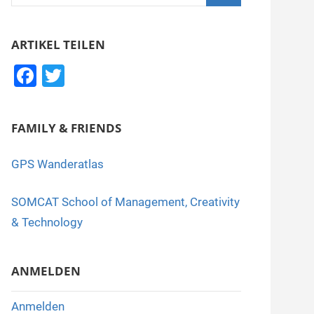
nach:
Suchen
ARTIKEL TEILEN
F
T
a
wi
c
tt
FAMILY & FRIENDS
e
er
b
GPS Wanderatlas
o
SOMCAT School of Management, Creativity
o
& Technology
k
ANMELDEN
Anmelden