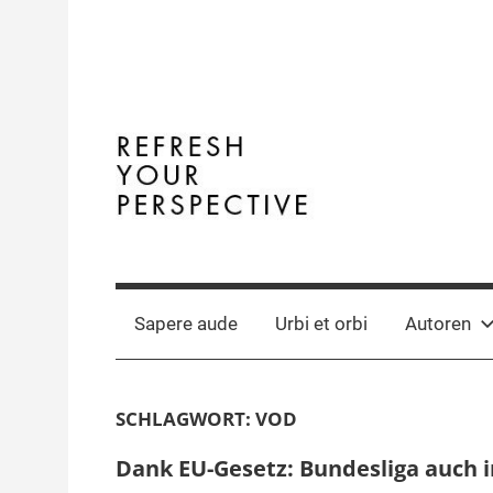
Zum
Inhalt
springen
Terminal
The
Digital
Y
Business
Sapere aude
Urbi et orbi
Autoren
Magazine
SCHLAGWORT:
VOD
Dank EU-Gesetz: Bundesliga auch 