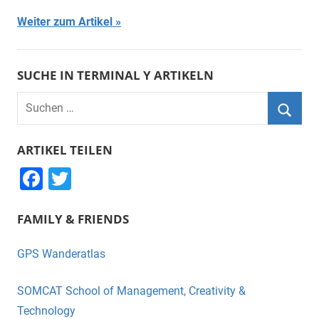
Weiter zum Artikel
SUCHE IN TERMINAL Y ARTIKELN
Suchen
nach:
Suche
ARTIKEL TEILEN
F
T
a
wi
FAMILY & FRIENDS
c
tt
e
er
GPS Wanderatlas
b
o
SOMCAT School of Management, Creativity &
o
Technology