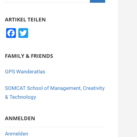
nach:
Suchen
ARTIKEL TEILEN
F
T
a
wi
c
tt
FAMILY & FRIENDS
e
er
b
GPS Wanderatlas
o
SOMCAT School of Management, Creativity
o
& Technology
k
ANMELDEN
Anmelden