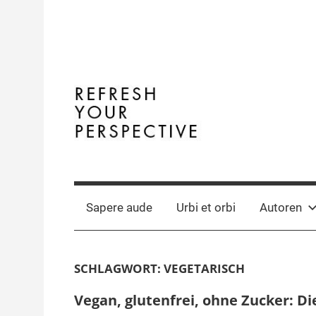
Zum
Inhalt
springen
Terminal
The
Digital
Y
Business
Sapere aude
Urbi et orbi
Autoren
Magazine
SCHLAGWORT:
VEGETARISCH
Vegan, glutenfrei, ohne Zucker: D