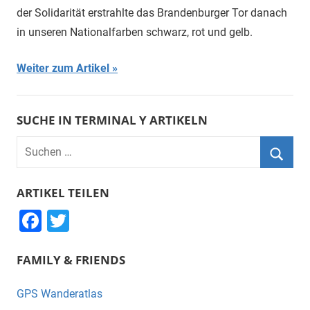
der Solidarität erstrahlte das Brandenburger Tor danach
in unseren Nationalfarben schwarz, rot und gelb.
Weiter zum Artikel
SUCHE IN TERMINAL Y ARTIKELN
Suchen
nach:
Suche
ARTIKEL TEILEN
F
T
a
wi
FAMILY & FRIENDS
c
tt
e
er
GPS Wanderatlas
b