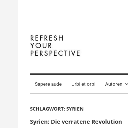
Zum
Inhalt
springen
Terminal
The
Digital
Y
Business
Sapere aude
Urbi et orbi
Autoren
Magazine
SCHLAGWORT:
SYRIEN
Syrien: Die verratene Revolution