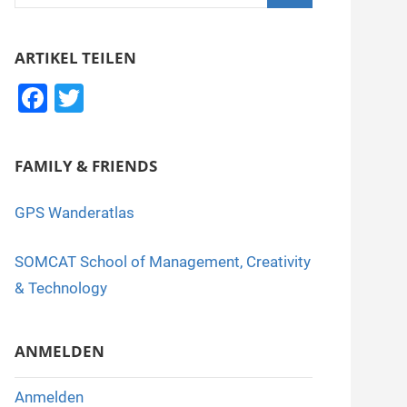
nach:
Suchen
ARTIKEL TEILEN
F
T
a
wi
c
tt
FAMILY & FRIENDS
e
er
b
GPS Wanderatlas
o
SOMCAT School of Management, Creativity
o
& Technology
k
ANMELDEN
Anmelden