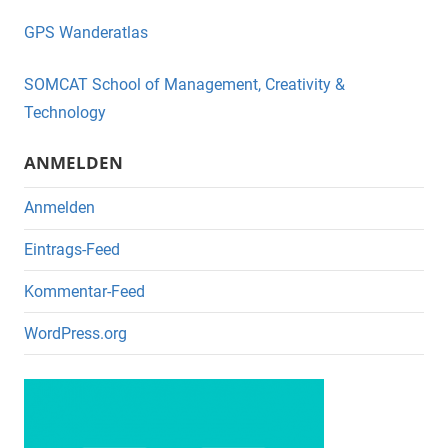
e
er
GPS Wanderatlas
b
o
SOMCAT School of Management, Creativity &
o
Technology
k
ANMELDEN
Anmelden
Eintrags-Feed
Kommentar-Feed
WordPress.org