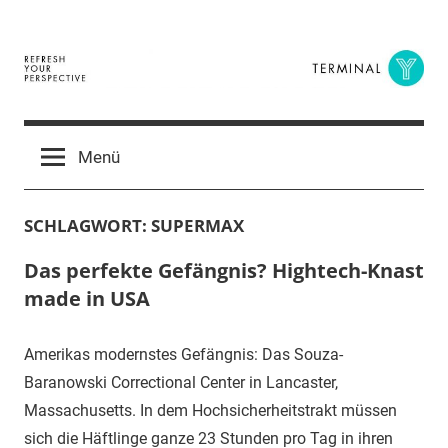
Zum
Inhalt
springen
Terminal
The
Digital
Y
Menü
Business
Magazine
SCHLAGWORT:
SUPERMAX
Das perfekte Gefängnis? Hightech-Knast
made in USA
Amerikas modernstes Gefängnis: Das Souza-
Baranowski Correctional Center in Lancaster,
Massachusetts. In dem Hochsicherheitstrakt müssen
sich die Häftlinge ganze 23 Stunden pro Tag in ihren