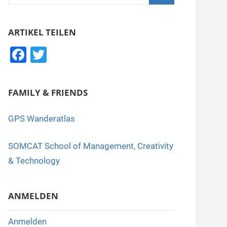
nach:
Suchen
ARTIKEL TEILEN
F
T
a
wi
c
tt
FAMILY & FRIENDS
e
er
b
GPS Wanderatlas
o
SOMCAT School of Management, Creativity
o
& Technology
k
ANMELDEN
Anmelden