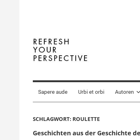
Zum
Inhalt
springen
Terminal
The
Digital
Y
Business
Sapere aude
Urbi et orbi
Autoren
Magazine
SCHLAGWORT:
ROULETTE
Geschichten aus der Geschichte de