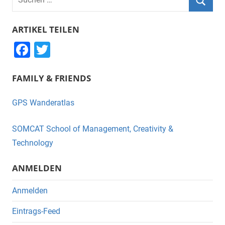
nach:
Suche
ARTIKEL TEILEN
F
T
a
wi
FAMILY & FRIENDS
c
tt
e
er
GPS Wanderatlas
b
o
SOMCAT School of Management, Creativity &
o
Technology
k
ANMELDEN
Anmelden
Eintrags-Feed