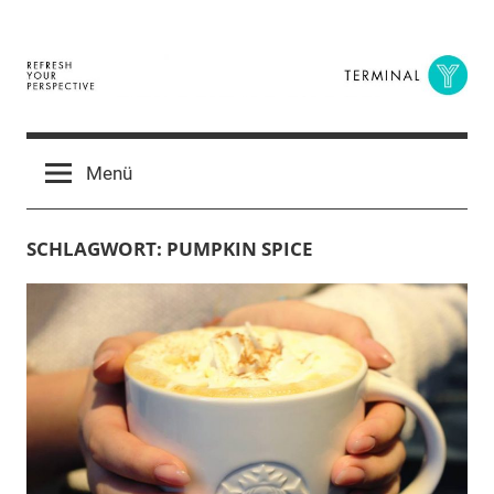
Zum
Inhalt
springen
Terminal
The
Digital
Y
Menü
Business
Magazine
SCHLAGWORT:
PUMPKIN SPICE