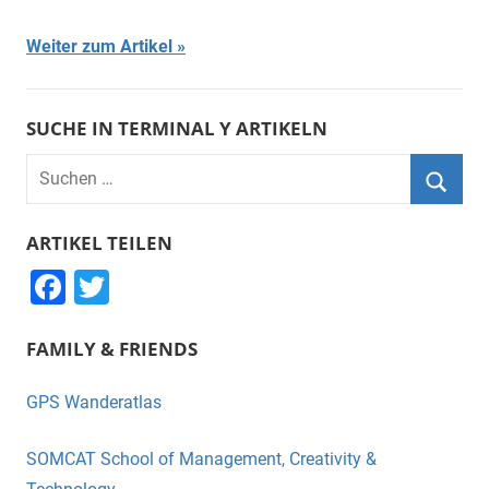
Weiter zum Artikel
SUCHE IN TERMINAL Y ARTIKELN
Suchen
nach:
Suche
ARTIKEL TEILEN
F
T
a
wi
FAMILY & FRIENDS
c
tt
e
er
GPS Wanderatlas
b
o
SOMCAT School of Management, Creativity &