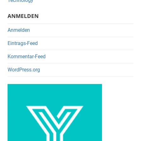
o
Technology
k
ANMELDEN
Anmelden
Eintrags-Feed
Kommentar-Feed
WordPress.org