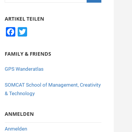
nach:
Suchen
ARTIKEL TEILEN
F
T
a
wi
c
tt
FAMILY & FRIENDS
e
er
b
GPS Wanderatlas
o
SOMCAT School of Management, Creativity
o
& Technology
k
ANMELDEN
Anmelden