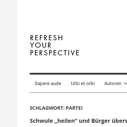
Zum
Inhalt
springen
Terminal
The
Digital
Y
Business
Sapere aude
Urbi et orbi
Autoren
Magazine
SCHLAGWORT:
PARTEI
Schwule „heilen“ und Bürger übe