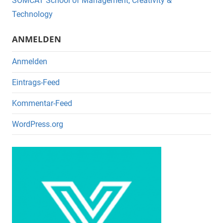
o
SOMCAT School of Management, Creativity &
o
Technology
k
ANMELDEN
Anmelden
Eintrags-Feed
Kommentar-Feed
WordPress.org