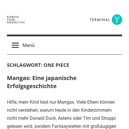
Zum
Inhalt
springen
Terminal
The
Digital
Y
Menü
Business
Magazine
SCHLAGWORT:
ONE PIECE
Mangas: Eine japanische
Erfolgsgeschichte
Hilfe, mein Kind liest nur Mangas. Viele Eltern können
nicht verstehen, warum heute in den Kinderzimmern
nicht mehr Donald Duck, Asterix oder Tim und Struppi
gelesen wird, sondern Fantasywelten mit großäugigen