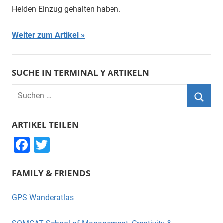
Helden Einzug gehalten haben.
Weiter zum Artikel
SUCHE IN TERMINAL Y ARTIKELN
Suchen
nach:
Suche
ARTIKEL TEILEN
F
T
a
wi
FAMILY & FRIENDS
c
tt
e
er
GPS Wanderatlas
b