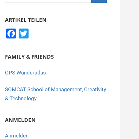
nach:
Suchen
ARTIKEL TEILEN
F
T
a
wi
c
tt
FAMILY & FRIENDS
e
er
b
GPS Wanderatlas
o
SOMCAT School of Management, Creativity
o
& Technology
k
ANMELDEN
Anmelden