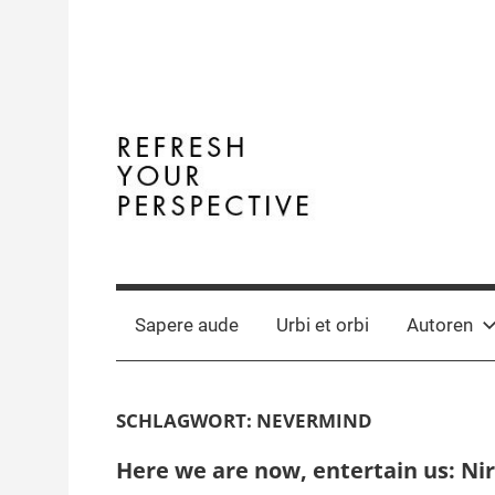
Zum
Inhalt
springen
Terminal
The
Digital
Y
Business
Sapere aude
Urbi et orbi
Autoren
Magazine
SCHLAGWORT:
NEVERMIND
Here we are now, entertain us: Ni