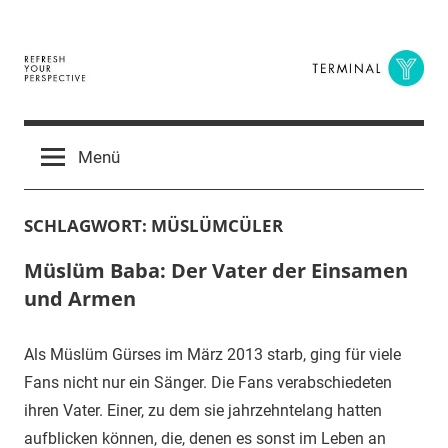
Zum
Inhalt
springen
Terminal
The
Digital
Y
Menü
Business
Magazine
SCHLAGWORT:
MÜSLÜMCÜLER
Müslüm Baba: Der Vater der Einsamen
und Armen
Als Müslüm Gürses im März 2013 starb, ging für viele
Fans nicht nur ein Sänger. Die Fans verabschiedeten
ihren Vater. Einer, zu dem sie jahrzehntelang hatten
aufblicken können, die, denen es sonst im Leben an