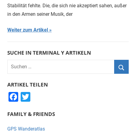
Stabilität fehlte. Die, die sich nie akzeptiert sahen, außer
in den Armen seiner Musik, der
Weiter zum Artikel
SUCHE IN TERMINAL Y ARTIKELN
Suchen
nach:
Suche
ARTIKEL TEILEN
F
T
a
wi
FAMILY & FRIENDS
c
tt
e
er
GPS Wanderatlas
b